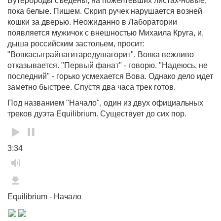
Бутерброды съедены, на пожелтевших листах-новые,
пока белые. Пишем. Скрип ручек нарушается возней
кошки за дверью. Неожиданно в Лаборатории
появляется мужичок с внешностью Михаила Круга, и,
дыша российским застольем, просит:
"Вовкасыграйнагитаредушагорит". Вовка вежливо
отказывается. "Первый фанат" - говорю. "Надеюсь, не
последний" - горько усмехается Вова. Однако дело идет
заметно быстрее. Спустя два часа трек готов.
Под названием "Начало", один из двух официальных
треков дуэта Equilibrium. Существует до сих пор.
3:34
Equilibrium
-
Начало