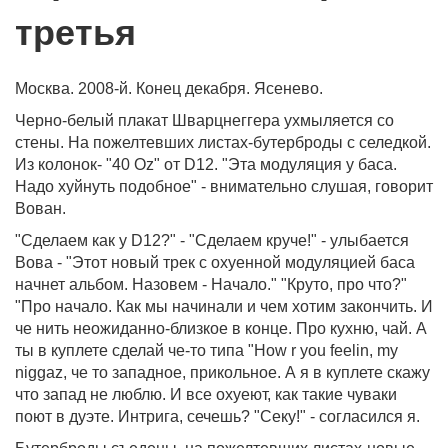
третья
Москва. 2008-й. Конец декабря. Ясенево.
Черно-белый плакат Шварцнеггера ухмыляется со
стены. На пожелтевших листах-бутерброды с селедкой.
Из колонок- "40 Oz" от D12. "Эта модуляция у баса.
Надо хуйнуть подобное" - внимательно слушая, говорит
Вован.
"Сделаем как у D12?" - "Сделаем круче!" - улыбается
Вова - "Этот новый трек с охуенной модуляцией баса
начнет альбом. Назовем - Начало." "Круто, про что?"
"Про начало. Как мы начинали и чем хотим закончить. И
че нить неожиданно-близкое в конце. Про кухню, чай. А
ты в куплете сделай че-то типа "How r you feelin, my
niggaz, че то западное, прикольное. А я в куплете скажу
что запад не люблю. И все охуеют, как такие чуваки
поют в дуэте. Интрига, сечешь? "Секу!" - согласился я.