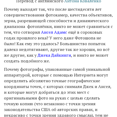
Перевод с английского
Антона Коваленко
Почему выходит так, что после шестидесяти лет
совершенствования фотокамер, качества объективов,
зерна, разрешающей способности и динамического
диапазона фотоплёнки, никто не может сравниться с
тем, что сотворил
Ансел Адамс
ещё в сороковых
годах прошлого века? У него даже Фотошопа не
было! Как ему это удалось? Большинство попыток
далеко недотягивают, другие так же хороши, но всё
же другие, как у
Джека Дайкинги
, и никто не может
создать подобного же.
Почему фотографы, упакованные самой уникальной
аппаратурой, которые с помощью Интернета могут
определить абсолютно точные географические
координаты точек, с которых снимали Джек и Ансел,
и которые могут добраться до этих мест с
оригинальными фото на руках с целью сделать
точную копию (что незаконно с точки зрения
законодательства США об авторских правах, и
некрасиво с точки зрения здравого смысла), тем не