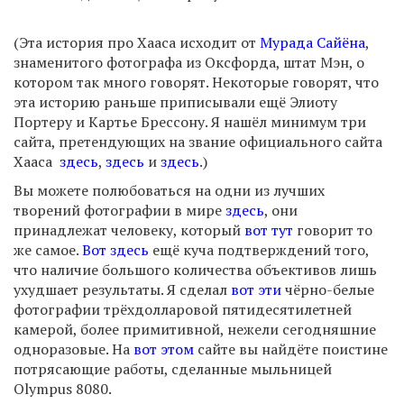
(Эта история про Хааса исходит от
Мурада Сайёна
,
знаменитого фотографа из Оксфорда, штат Мэн, о
котором так много говорят. Некоторые говорят, что
эта историю раньше приписывали ещё Элиоту
Портеру и Картье Брессону. Я нашёл минимум три
сайта, претендующих на звание официального сайта
Хааса
здесь
,
здесь
и
здесь
.)
Вы можете полюбоваться на одни из лучших
творений фотографии в мире
здесь
, они
принадлежат человеку, который
вот тут
говорит то
же самое.
Вот здесь
ещё куча подтверждений того,
что наличие большого количества объективов лишь
ухудшает результаты. Я сделал
вот эти
чёрно-белые
фотографии трёхдолларовой пятидесятилетней
камерой, более примитивной, нежели сегодняшние
одноразовые. На
вот этом
сайте вы найдёте поистине
потрясающие работы, сделанные мыльницей
Olympus 8080.