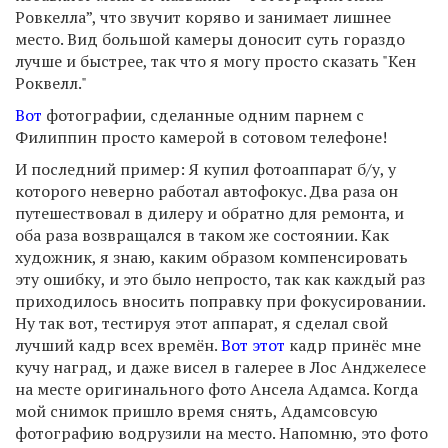
Ровкелла”, что звучит коряво и занимает лишнее
место. Вид большой камеры доносит суть гораздо
лучше и быстрее, так что я могу просто сказать "Кен
Роквелл."
Вот
фотографии, сделанные одним парнем с
Филиппин просто камерой в сотовом телефоне!
И последний пример: Я купил фотоаппарат б/у, у
которого неверно работал автофокус. Два раза он
путешествовал в дилеру и обратно для ремонта, и
оба раза возвращался в таком же состоянии. Как
художник, я знаю, каким образом компенсировать
эту ошибку, и это было непросто, так как каждый раз
приходилось вносить поправку при фокусировании.
Ну так вот, тестируя этот аппарат, я сделал свой
лучший кадр всех времён.
Вот этот
кадр принёс мне
кучу наград, и даже висел в галерее в Лос Анджелесе
на месте оригинального фото Ансела Адамса. Когда
мой снимок пришло время снять, Адамсовсую
фотографию водрузили на место. Напомню, это фото