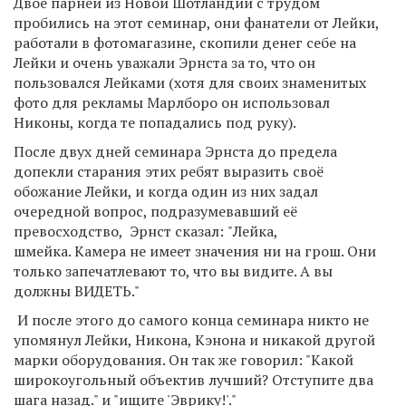
Двое парней из Новой Шотландии с трудом
пробились на этот семинар, они фанатели от Лейки,
работали в фотомагазине, скопили денег себе на
Лейки и очень уважали Эрнста за то, что он
пользовался Лейками (хотя для своих знаменитых
фото для рекламы Марлборо он использовал
Никоны, когда те попадались под руку).
После двух дней семинара Эрнста до предела
допекли старания этих ребят выразить своё
обожание Лейки, и когда один из них задал
очередной вопрос, подразумевавший её
превосходство, Эрнст сказал:
"Лейка,
шмейка. Камера не имеет значения ни на грош. Они
только запечатлевают то, что вы видите. А вы
должны ВИДЕТЬ."
И после этого до самого конца семинара никто не
упомянул Лейки, Никона, Кэнона и никакой другой
марки оборудования.
Он так же говорил: "Какой
широкоугольный объектив лучший? Отступите два
шага назад." и "ищите 'Эврику!'."