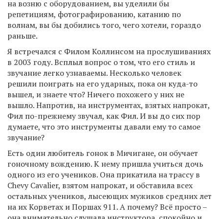
на возню с оборудованием, вы уделили бы
репетициям, фотографированию, катанию по
волнам, вы бы добились того, чего хотели, гораздо
раньше.
Я встречался с Филом Коллинсом на прослушиваниях
в 2003 году. Всплыл вопрос о том, что его стиль и
звучание легко узнаваемы. Несколько человек
решили поиграть на его ударных, пока он куда-то
вышел, и знаете что? Ничего похожего у них не
вышло. Напротив, на инструментах, взятых напрокат,
Фил по-прежнему звучал, как Фил. И вы до сих пор
думаете, что это инструменты давали ему то самое
звучание?
Есть один любитель гонок в Мичигане, он обучает
гоночному вождению. К нему пришла учиться дочь
одного из его учеников. Она прикатила на трассу в
Chevy Cavalier, взятом напрокат, и обставила всех
остальных учеников, лысеющих мужиков средних лет
на их Корветах и Поршах 911. А почему? Всё просто –
она внимательно слушала инструктора, спокойно и