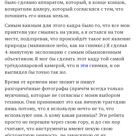
было сделано аппаратом, который, в конце концов,
возвратили дилеру, который согласился с тем, что
починить его никак нельзя.
Самым важным для этого кадра было то, что все мои
приятели уже смылись на ужин, а я остался на том
месте, подозревая, что произойдёт такое вот явление
природы (малиновое небо, как на снимке.) Я сделал
4-минутную экспозицию с самым обыкновенным
объективом. Я мог бы сделать этот кадр той самой
трёхдолларовой камерой, что и
эти
снимки, и он
выглядел бы точно так же.
Время от времени мне звонят и пишут
разгорячённые фотографы (причём всегда только
мужчины), которые не согласны с моим выбором
техники. Они принимают это как личную трагедию
лишь потому, что я использую нечто не то, что
используют они. А кому какая разница? Эти ребята
просто не перешли через свою гору, и до сих пор
считают, что инструменты имеют некую свою
абстрактную ценность, не зависящую от их