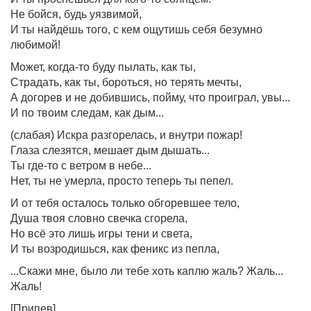
Не бойся, будь уязвимой,
И ты найдёшь того, с кем ощутишь себя безумно
любимой!
Может, когда-то буду пылать, как ты,
Страдать, как ты, бороться, но терять мечты,
А догорев и не добившись, пойму, что проиграл, увы...
И по твоим следам, как дым...
(слабая) Искра разгорелась, и внутри пожар!
Глаза слезятся, мешает дым дышать...
Ты где-то с ветром в небе...
Нет, ты не умерла, просто теперь ты пепел.
И от тебя осталось только обгоревшее тело,
Душа твоя словно свечка сгорела,
Но всё это лишь игры тени и света,
И ты возродишься, как феникс из пепла,
...Скажи мне, было ли тебе хоть каплю жаль? Жаль...
Жаль!
[Припев]