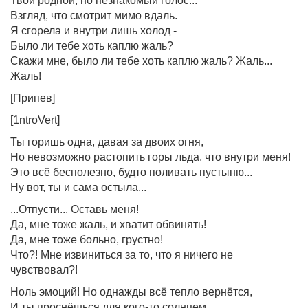
Твой родной, но незнакомый голос...
Взгляд, что смотрит мимо вдаль.
Я сгорела и внутри лишь холод -
Было ли тебе хоть каплю жаль?
Скажи мне, было ли тебе хоть каплю жаль? Жаль...
Жаль!
[Припев]
[1ntroVert]
Ты горишь одна, давая за двоих огня,
Но невозможно растопить горы льда, что внутри меня!
Это всё бесполезно, будто поливать пустыню...
Ну вот, ты и сама остыла...
...Отпусти... Оставь меня!
Да, мне тоже жаль, и хватит обвинять!
Да, мне тоже больно, грустно!
Что?! Мне извиниться за то, что я ничего не
чувствовал?!
Ноль эмоций! Но однажды всё тепло вернётся,
И ты проснёшься для кого-то солнцем.